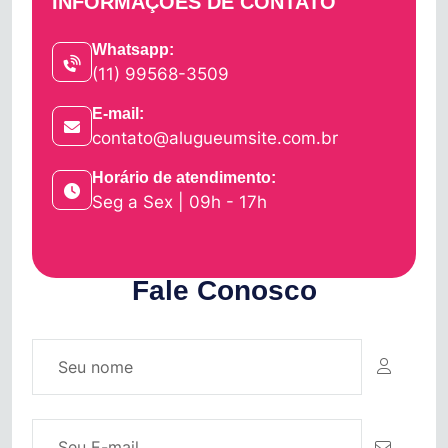
INFORMAÇÕES DE CONTATO
Whatsapp:
(11) 99568-3509
E-mail:
contato@alugueumsite.com.br
Horário de atendimento:
Seg a Sex | 09h - 17h
Fale Conosco